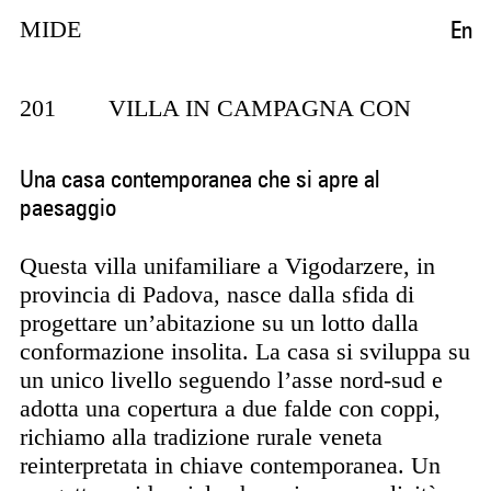
Puls
En
MIDE
ante
ARCHITETTI
201 VILLA IN CAMPAGNA CON
PISCINA
Una casa contemporanea che si apre al
paesaggio
Questa villa unifamiliare a Vigodarzere, in
provincia di Padova, nasce dalla sfida di
progettare un’abitazione su un lotto dalla
conformazione insolita. La casa si sviluppa su
un unico livello seguendo l’asse nord-sud e
adotta una copertura a due falde con coppi,
richiamo alla tradizione rurale veneta
reinterpretata in chiave contemporanea. Un
progetto residenziale che unisce semplicità
formale, materiali autentici e grande apertura
verso il paesaggio.